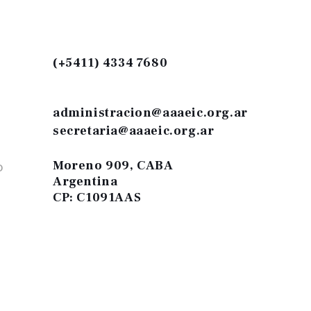
(+5411) 4334 7680
administracion@aaaeic.org.ar
secretaria@aaaeic.org.ar
Moreno 909, CABA
O
Argentina
CP: C1091AAS